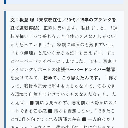
文：板倉 聡（東京都在住／30代／15年のブランクを
経て運転再開）
正直に言います。 私はずっと、「運
転が怖い」って感じること自体がダメなんじゃない
かと思っていました。 家族に頼るのも気まずいし、
「もう無理」と思いながらも誰にも言えずに、ずっ
とペーパードライバーのままでした。 でも、東京ド
ライビングサポートの
出張ペーパードライバー講習
を受けてみて、
初めて、こう思えたんです。
「怖さ
って、我慢や気合で消すものじゃなくて、安心でき
る環境で自然とほどけていくものなんだな」と。 た
とえば… ■ 誰にも見られず、自宅前から静かにスタ
ートできる安心感 ■ 怖さを否定しない、“できたこ
と”に目を向けてくれる講師の存在 ■ 一方的なカリ
キュラムじゃなくて、僕の生活や目的に合わせてく