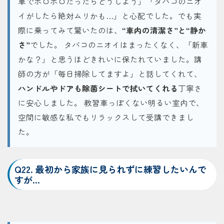
車でボロボロだったらどうしよう」「タバコのニオ
イがしたら絶対ムリかも…」と心配でした。でも実
際に乗ってみて驚いたのは、
“車内の清潔さ”と“静か
さ”
でした。 タバコのニオイはまったくなく、「新車
かな？」と思うほどきれいに保たれていました。講
師の方が「毎日掃除してますよ」と話してくれて、
ハンドルやドアも除菌シートで拭いてくれる
丁寧さ
に安心しました。 教習車っぽくない明るい室内で、
空間に敏感な私でもリラックスして受講できまし
た。
Q22. 最初から家族に見られずに練習したいんで
すが…