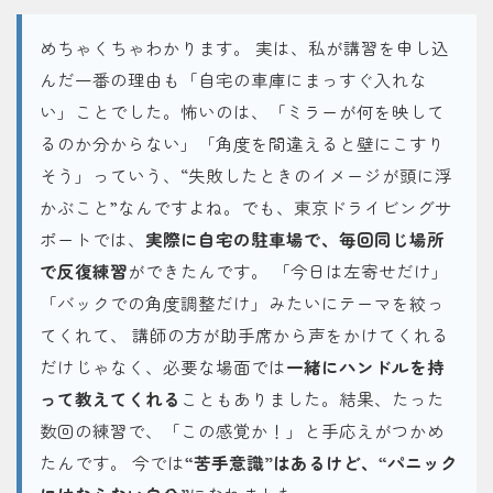
めちゃくちゃわかります。 実は、私が講習を申し込
んだ一番の理由も「自宅の車庫にまっすぐ入れな
い」ことでした。怖いのは、「ミラーが何を映して
るのか分からない」「角度を間違えると壁にこすり
そう」っていう、“失敗したときのイメージが頭に浮
かぶこと”なんですよね。でも、東京ドライビングサ
ポートでは、
実際に自宅の駐車場で、毎回同じ場所
で反復練習
ができたんです。 「今日は左寄せだけ」
「バックでの角度調整だけ」みたいにテーマを絞っ
てくれて、 講師の方が助手席から声をかけてくれる
だけじゃなく、必要な場面では
一緒にハンドルを持
って教えてくれる
こともありました。結果、たった
数回の練習で、「この感覚か！」と手応えがつかめ
たんです。 今では
“苦手意識”はあるけど、“パニック