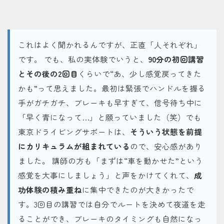
これはよく聞かれるんですが、正直「人それぞれ」
です。 でも、私の実体験でいうと、
90分の初回講習
とその後の2回目
くらいで“あ、少し感覚戻ってきた
かも”って思えました。最初は緊張でハンドルを握る
手がガチガチ、ブレーキも早すぎて、信号待ち中に
「早く青になって…」と願っていました（笑）でも
東京ドライビングサポートは、
そういう状態を前提
にカリキュラムが組まれている
ので、安心感があり
ました。 講師の方も「まずは“車を動かせた”という
感覚を大事にしましょう」と声をかけてくれて、
成
功体験の積み重ね
に集中できたのが大きかったで
す。3回目の講習では自分でルートを決めて夜道を走
ることができ、ブレーキのタイミングも自然になっ