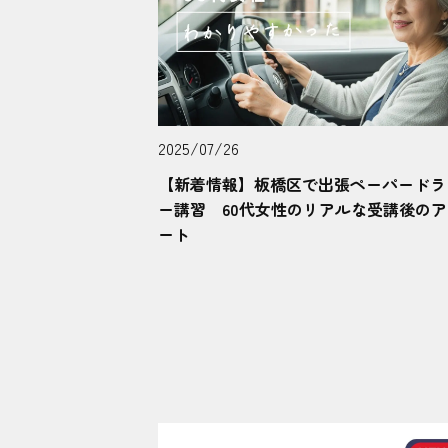
2025/07/26
【新着情報】板橋区で出張ペーパードラ
ー講習 60代女性のリアルな受講後の
ート