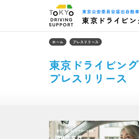
ホーム
プレスリリース
東京ドライビング
プレスリリース