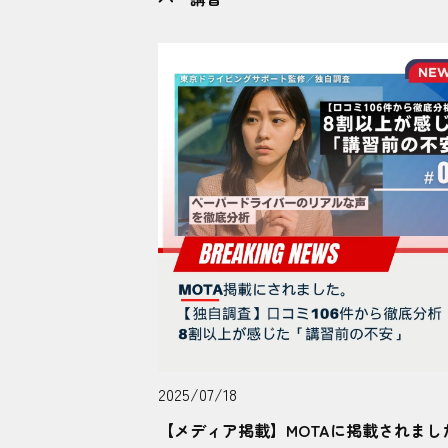
2025/07/18
【メディア掲載】MOTAに掲載されまし