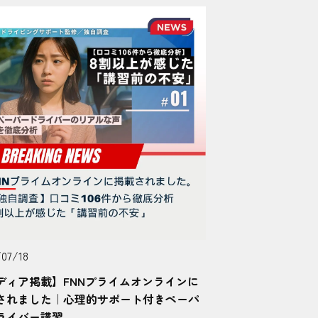
/07/18
ディア掲載】FNNプライムオンラインに
されました｜心理的サポート付きペーパ
ライバー講習