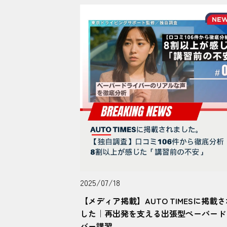
2025/07/18
【メディア掲載】AUTO TIMESに掲載
した｜再出発を支える出張型ペーパード
バー講習