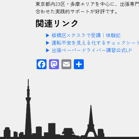
東京都内23区・多摩エリアを中心に、出張専
合わせた実践的サポートが好評です。
関連リンク
▶︎ 板橋区×テスラで受講｜体験記
▶︎ 運転不安を見える化するチェックシー
▶︎ 出張ペーパードライバー講習公式LP
Facebook
Mastodon
Email
共
有